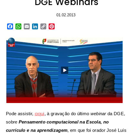
DGE Webinars
01.02.2013
Facebook
WhatsApp
Email
LinkedIn
Copy
Pinterest
Link
aqui
Pode assistir,
, à gravação do último
webinar
da DGE,
sobre
Pensamento computacional na Escola, no
currículo e na aprendizagem
, em que foi orador José Luís