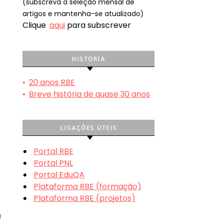
(subscreva a seleção mensal de
artigos e mantenha-se atualizado)
Clique
aqui
para subscrever
HISTÓRIA
•
20 anos RBE
•
Breve história de quase 30 anos
LIGAÇÕES ÚTEIS
Portal RBE
Portal PNL
Portal EduQA
Plataforma RBE (formação)
Plataforma RBE (projetos)
a