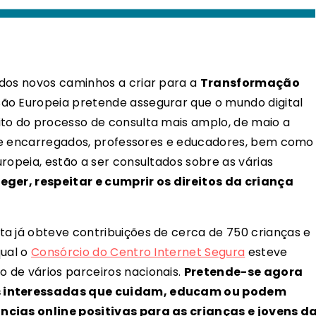
 dos novos caminhos a criar para a
Transformação
são Europeia pretende assegurar que o mundo digital
ito do processo de consulta mais amplo, de maio a
is e encarregados, professores e educadores, bem como
ropeia, estão a ser consultados sobre as várias
ger, respeitar e cumprir os direitos da criança
ta já
obteve con
tribuições de cerca de 750 crianças e
qual o
Consórcio do Centro Internet Segura
esteve
 de vários parceiros nacionais.
Pretende-se agora
es interessadas que cuidam, educam ou podem
ncias online positivas para as crianças e jovens d