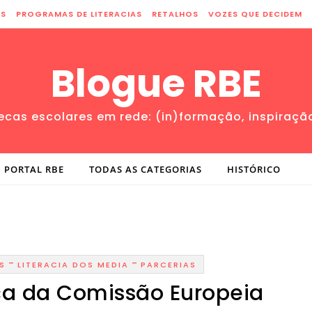
ES
PROGRAMAS DE LITERACIAS
RETALHOS
VOZES QUE DECIDEM
Blogue RBE
tecas escolares em rede: (in)formação, inspiraçã
PORTAL RBE
TODAS AS CATEGORIAS
HISTÓRICO
-
-
S
LITERACIA DOS MEDIA
PARCERIAS
ca da Comissão Europeia