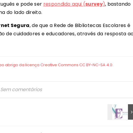
rtuguês e pode ser
respondido aqui (
survey
)
, bastando
a do lado direito.
rnet Segura
, de que a Rede de Bibliotecas Escolares é
ão de cuidadores e educadores, através da resposta a
Sem comentários