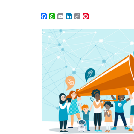
Facebook
WhatsApp
Email
LinkedIn
Copy
Pinterest
Link