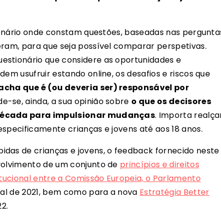
stionário onde constam questões, baseadas nas pergunta
eram, para que seja possível comparar perspetivas.
estionário que considere as oportunidades e
dem usufruir estando online, os desafios e riscos que
cha que é (ou deveria ser) responsável por
de-se, ainda, a sua opinião sobre
o que os decisores
 década para impulsionar mudanças
. Importa realça
especificamente crianças e jovens até aos 18 anos.
idas de crianças e jovens, o feedback fornecido neste
nvolvimento de um conjunto de
princípios e direitos
itucional entre a Comissão Europeia, o Parlamento
final de 2021, bem como para a nova
Estratégia Better
22.