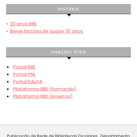
HISTÓRIA
•
20 anos RBE
•
Breve história de quase 30 anos
LIGAÇÕES ÚTEIS
Portal RBE
Portal PNL
Portal EduQA
Plataforma RBE (formação)
Plataforma RBE (projetos)
Publicação de Rede de Bibliotecas Escolares · Departamento