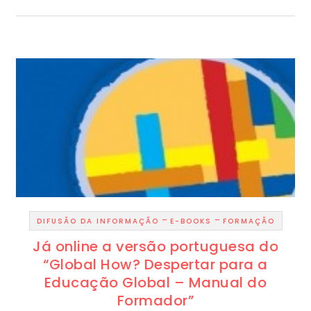
-
-
DIFUSÃO DA INFORMAÇÃO
E-BOOKS
FORMAÇÃO
Já online a versão portuguesa do
“Global How? Despertar para a
Educação Global – Manual do
Formador”