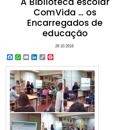
A Biblioteca escolar
ComVida … os
Encarregados de
educação
28.10.2016
Facebook
WhatsApp
Email
LinkedIn
Copy
Pinterest
Link