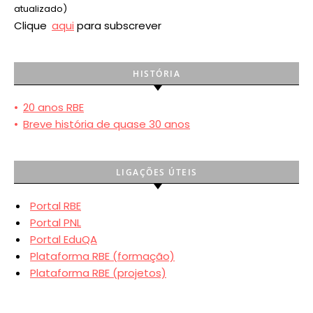
atualizado)
Clique
aqui
para subscrever
HISTÓRIA
•
20 anos RBE
•
Breve história de quase 30 anos
LIGAÇÕES ÚTEIS
Portal RBE
Portal PNL
Portal EduQA
Plataforma RBE (formação)
Plataforma RBE (projetos)