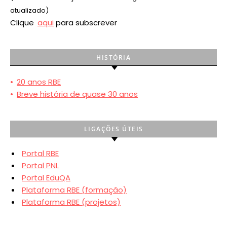
atualizado)
Clique
aqui
para subscrever
HISTÓRIA
•
20 anos RBE
•
Breve história de quase 30 anos
LIGAÇÕES ÚTEIS
Portal RBE
Portal PNL
Portal EduQA
Plataforma RBE (formação)
Plataforma RBE (projetos)