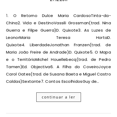
1. O Retorno Dulce Maria CardosoTinta-da-
China2. Vida e DestinoVassili Grossman(trad. Nina
Guerra e Filipe Guerra)D. Quixote3. As Luzes de
LeonorMaria Teresa HortaD.
Quixote4. LiberdadeJonathan Franzen(trad. de
Maria João Freire de Andrade)D. Quixote5. O Mapa
e o TerritórioMichel Houellebecq(trad. de Pedro
Tamen)Ed. Objectiva6. A Filha do CoveiroJoyce
Carol Oates(trad. de Susana Baeta e Miguel Castro
Caldas)Sextante7. Contos EscolhidosGuy de…
continuar a ler