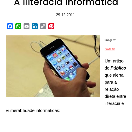
A iliteracia informática
29.12.2011
Facebook
WhatsApp
Email
LinkedIn
Copy
Pinterest
Link
Imagem:
Público
Um artigo
do
Público
que alerta
para a
relação
direta entre
iliteracia e
vulnerabilidade informáticas: