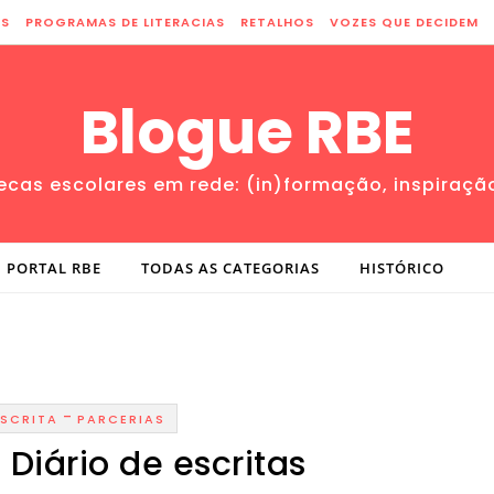
ES
PROGRAMAS DE LITERACIAS
RETALHOS
VOZES QUE DECIDEM
Blogue RBE
tecas escolares em rede: (in)formação, inspiraçã
PORTAL RBE
TODAS AS CATEGORIAS
HISTÓRICO
-
ESCRITA
PARCERIAS
 Diário de escritas