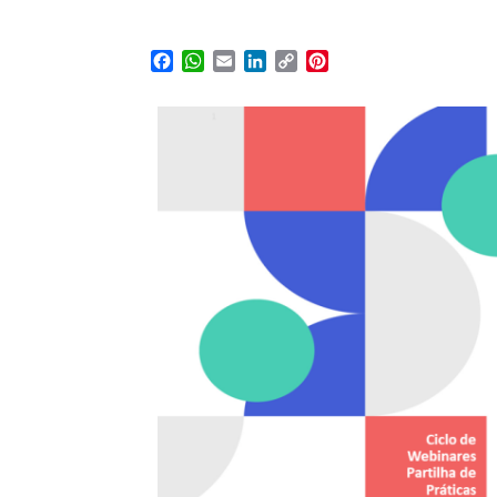
Facebook
WhatsApp
Email
LinkedIn
Copy
Pinterest
Link