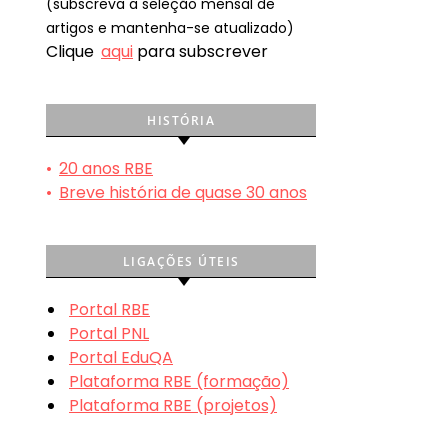
(subscreva a seleção mensal de
artigos e mantenha-se atualizado)
Clique
aqui
para subscrever
HISTÓRIA
•
20 anos RBE
•
Breve história de quase 30 anos
LIGAÇÕES ÚTEIS
Portal RBE
Portal PNL
Portal EduQA
Plataforma RBE (formação)
Plataforma RBE (projetos)