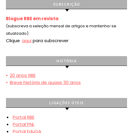
SUBSCRIÇÃO
Blogue RBE em revista
(subscreva a seleção mensal de artigos e mantenha-se
atualizado)
Clique
aqui
para subscrever
HISTÓRIA
•
20 anos RBE
•
Breve história de quase 30 anos
LIGAÇÕES ÚTEIS
Portal RBE
Portal PNL
Portal EduQA