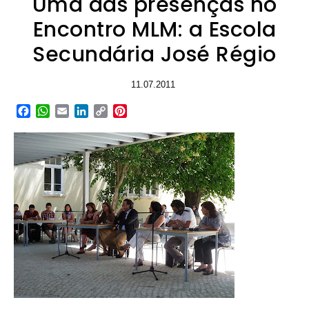
Uma das presenças no
Encontro MLM: a Escola
Secundária José Régio
11.07.2011
Facebook
WhatsApp
Email
LinkedIn
Copy
Pinterest
Link