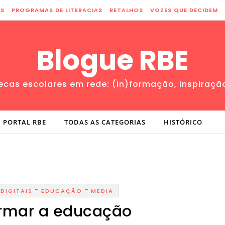
ES
PROGRAMAS DE LITERACIAS
RETALHOS
VOZES QUE DECIDEM
Blogue RBE
tecas escolares em rede: (in)formação, inspiraçã
PORTAL RBE
TODAS AS CATEGORIAS
HISTÓRICO
-
-
DIGITAIS
EDUCAÇÃO
MEDIA
ormar a educação