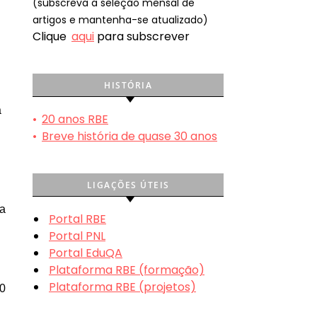
(subscreva a seleção mensal de
artigos e mantenha-se atualizado)
Clique
aqui
para subscrever
HISTÓRIA
a
•
20 anos RBE
•
Breve história de quase 30 anos
LIGAÇÕES ÚTEIS
da
Portal RBE
Portal PNL
Portal EduQA
Plataforma RBE (formação)
Plataforma RBE (projetos)
00