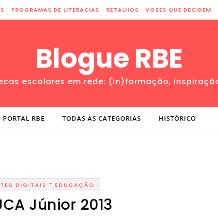
ES
PROGRAMAS DE LITERACIAS
RETALHOS
VOZES QUE DECIDEM
Blogue RBE
tecas escolares em rede: (in)formação, inspiraçã
PORTAL RBE
TODAS AS CATEGORIAS
HISTÓRICO
-
TES DIGITAIS
EDUCAÇÃO
UCA Júnior 2013