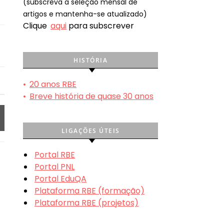
(subscreva a seleção mensal de
artigos e mantenha-se atualizado)
Clique
aqui
para subscrever
HISTÓRIA
•
20 anos RBE
•
Breve história de quase 30 anos
LIGAÇÕES ÚTEIS
Portal RBE
Portal PNL
Portal EduQA
Plataforma RBE (formação)
Plataforma RBE (projetos)