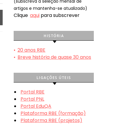
(subscreva a seleção mensal de
artigos e mantenha-se atualizado)
Clique
aqui
para subscrever
HISTÓRIA
•
20 anos RBE
•
Breve história de quase 30 anos
LIGAÇÕES ÚTEIS
Portal RBE
Portal PNL
Portal EduQA
Plataforma RBE (formação)
Plataforma RBE (projetos)