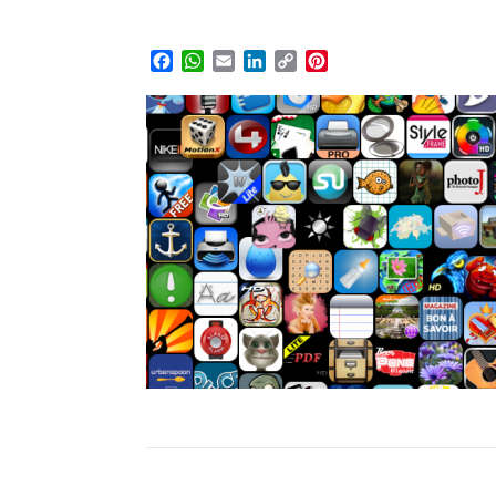
Facebook
WhatsApp
Email
LinkedIn
Copy
Pinterest
Link