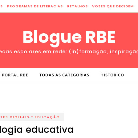
ES
PROGRAMAS DE LITERACIAS
RETALHOS
VOZES QUE DECIDEM
Blogue RBE
tecas escolares em rede: (in)formação, inspiraçã
PORTAL RBE
TODAS AS CATEGORIAS
HISTÓRICO
-
TES DIGITAIS
EDUCAÇÃO
logia educativa