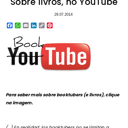
Sobre livros, no YouTube
29.07.2014
Facebook
WhatsApp
Email
LinkedIn
Copy
Pinterest
Link
Para saber mais sobre booktubers (e livros), clique
na imagem.
(…) En realidad, los booktubers no se limitan a