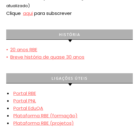
atualizado)
Clique
aqui
para subscrever
HISTÓRIA
•
20 anos RBE
•
Breve história de quase 30 anos
LIGAÇÕES ÚTEIS
Portal RBE
Portal PNL
Portal EduQA
Plataforma RBE (formação)
Plataforma RBE (projetos)