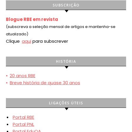
SUBSCRIÇÃO
Blogue RBE em revista
(subscreva a seleção mensal de artigos e mantenha-se
atualizado)
Clique
aqui
para subscrever
HISTÓRIA
•
20 anos RBE
•
Breve história de quase 30 anos
LIGAÇÕES ÚTEIS
Portal RBE
Portal PNL
Portal EduQA