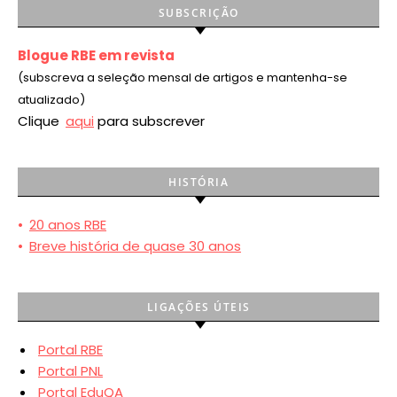
SUBSCRIÇÃO
Blogue RBE em revista
(subscreva a seleção mensal de artigos e mantenha-se
atualizado)
Clique
aqui
para subscrever
HISTÓRIA
•
20 anos RBE
•
Breve história de quase 30 anos
LIGAÇÕES ÚTEIS
Portal RBE
Portal PNL
Portal EduQA