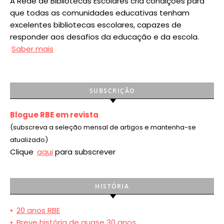
A Rede de Bibliotecas Escolares cria condições para
que todas as comunidades educativas tenham
excelentes bibliotecas escolares, capazes de
responder aos desafios da educação e da escola.
Saber mais
SUBSCRIÇÃO
Blogue RBE em revista
(subscreva a seleção mensal de artigos e mantenha-se
atualizado)
Clique
aqui
para subscrever
HISTÓRIA
•
20 anos RBE
•
Breve história de quase 30 anos