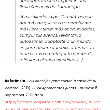
del departamento Cognition and
Brain Sciences de Cambridge.
“A mis hijos les digo: ‘Estudiá, porque
además de que te va a permitir ser
más libre y tener más oportunidades,
cumplir tus sueños, levantar la
autoestima, adaptarte a un mundo
en permanente cambio… además de
todo eso, va a proteger tu cerebro’”,
reflexiona el neurocientífico. (…)
Referência
: Seis consejos para cuidar la salud de tu
cerebro
. (2019).
BBVA Aprendemos juntos
. Retrieved 5
September 2019, from
https://aprendemosjuntos.elpais.com/especial/la-vida-
no-es-la-que-vivimos-sino-como-la-recordamos-para-