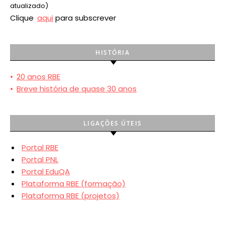
atualizado)
Clique
aqui
para subscrever
HISTÓRIA
•
20 anos RBE
•
Breve história de quase 30 anos
LIGAÇÕES ÚTEIS
Portal RBE
Portal PNL
Portal EduQA
Plataforma RBE (formação)
Plataforma RBE (projetos)