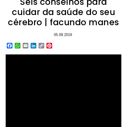
Seis conselhos para
cuidar da saúde do seu
cérebro | facundo manes
05.09.2019
Facebook
WhatsApp
Email
LinkedIn
Copy
Pinterest
Link