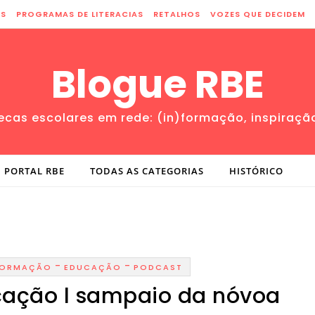
ES
PROGRAMAS DE LITERACIAS
RETALHOS
VOZES QUE DECIDEM
Blogue RBE
tecas escolares em rede: (in)formação, inspiraçã
PORTAL RBE
TODAS AS CATEGORIAS
HISTÓRICO
-
-
NFORMAÇÃO
EDUCAÇÃO
PODCAST
cação l sampaio da nóvoa