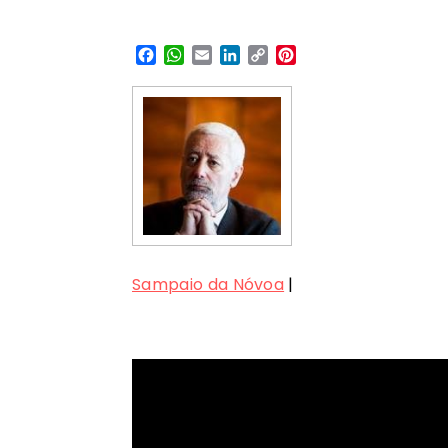
Facebook
WhatsApp
Email
LinkedIn
Copy
Pinterest
Link
Sampaio da Nóvoa
|