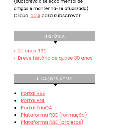
(subscreva a seleção mensal de
artigos e mantenha-se atualizado)
Clique
aqui
para subscrever
HISTÓRIA
•
20 anos RBE
•
Breve história de quase 30 anos
LIGAÇÕES ÚTEIS
Portal RBE
Portal PNL
Portal EduQA
Plataforma RBE (formação)
Plataforma RBE (projetos)