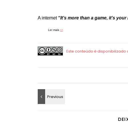
A internet
“It’s more than a game, it’s your l
>>
Ler mais
DEI