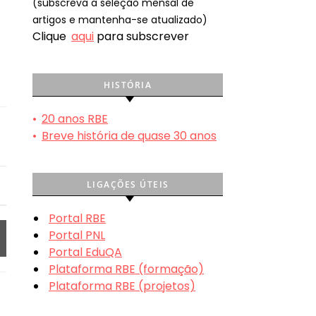
(subscreva a seleção mensal de
artigos e mantenha-se atualizado)
Clique
aqui
para subscrever
HISTÓRIA
•
20 anos RBE
•
Breve história de quase 30 anos
LIGAÇÕES ÚTEIS
Portal RBE
Portal PNL
Portal EduQA
Plataforma RBE (formação)
Plataforma RBE (projetos)