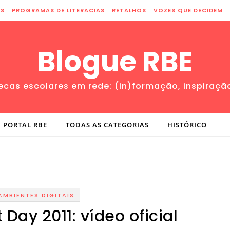
ES
PROGRAMAS DE LITERACIAS
RETALHOS
VOZES QUE DECIDEM
Blogue RBE
tecas escolares em rede: (in)formação, inspiraçã
PORTAL RBE
TODAS AS CATEGORIAS
HISTÓRICO
AMBIENTES DIGITAIS
 Day 2011: vídeo oficial