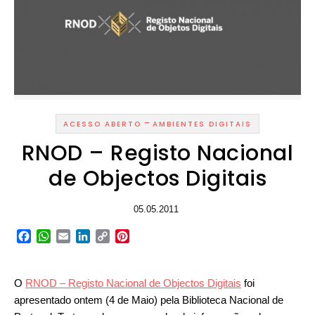
-
ACESSO ABERTO
AMBIENTES DIGITAIS
RNOD – Registo Nacional
de Objectos Digitais
05.05.2011
Facebook
WhatsApp
Email
LinkedIn
Copy
Pinterest
Link
O
RNOD – Registo Nacional de Objectos Digitais
foi
apresentado ontem (4 de Maio) pela Biblioteca Nacional de