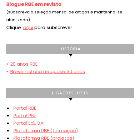
Blogue RBE em revista
(subscreva a seleção mensal de artigos e mantenha-se
atualizado)
Clique
aqui
para subscrever
HISTÓRIA
•
20 anos RBE
•
Breve história de quase 30 anos
LIGAÇÕES ÚTEIS
Portal RBE
Portal PNL
Portal EduQA
Plataforma RBE (formação)
Plataforma RBE (projetos)