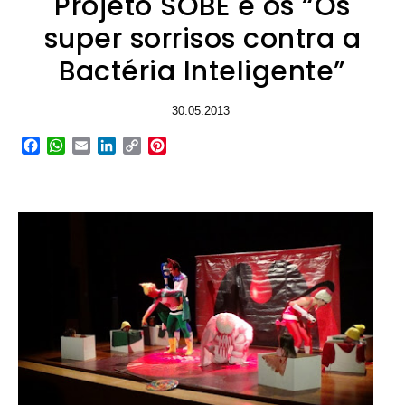
Projeto SOBE e os “Os
super sorrisos contra a
Bactéria Inteligente”
30.05.2013
Facebook
WhatsApp
Email
LinkedIn
Copy
Pinterest
Link