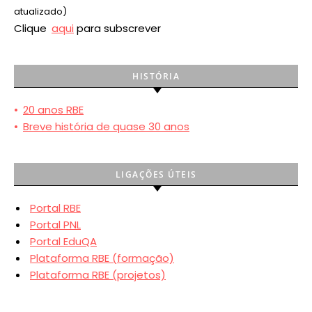
atualizado)
Clique
aqui
para subscrever
HISTÓRIA
•
20 anos RBE
•
Breve história de quase 30 anos
LIGAÇÕES ÚTEIS
Portal RBE
Portal PNL
Portal EduQA
Plataforma RBE (formação)
Plataforma RBE (projetos)