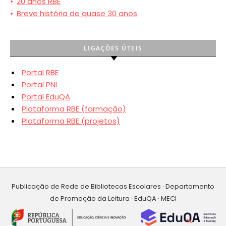
•
20 anos RBE
•
Breve história de quase 30 anos
LIGAÇÕES ÚTEIS
Portal RBE
Portal PNL
Portal EduQA
Plataforma RBE (formação)
Plataforma RBE (projetos)
Publicação de Rede de Bibliotecas Escolares · Departamento
de Promoção da Leitura · EduQA · MECI