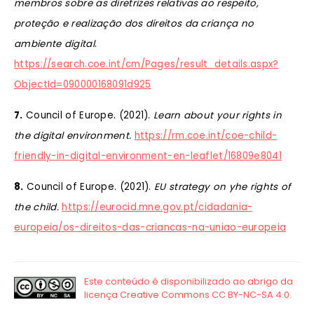
membros sobre as diretrizes relativas ao respeito,
proteção e realização dos direitos da criança no
ambiente digital
.
https://search.coe.int/cm/Pages/result_details.aspx?
ObjectId=090000168091d925
7.
Council of Europe. (2021).
Learn about your rights in
the digital environment.
https://rm.coe.int/coe-child-
friendly-in-digital-environment-en-leaflet/16809e8041
8.
Council of Europe. (2021).
EU strategy on yhe rights of
the child.
https://eurocid.mne.gov.pt/cidadania-
europeia/os-direitos-das-criancas-na-uniao-europeia