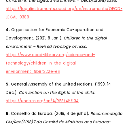
Children in the Digital Environment
–
OECD/LEGAL/0389
.
https://legalinstruments.oecd.org/en/instruments/OECD-
LEGAL-0389
4.
Organisation for Economic Co-operation and
Development. (2021, 8 Jan.).
Children in the digital
environment – Revised typology of risks
.
https://www.oecd-ilibrary.org/science-and-
technology/children-in-the-digital-
environment_9b8f222e-en
5.
General Assembly of the United Nations. (1990, 14
Dec.).
Convention on the Rights of the child
.
https://undocs.org/en/A/RES/45/104
6.
Conselho da Europa. (2018, 4 de julho).
Recomendação
CM/Rec(2018)7 do Comité de Ministros aos Estados-