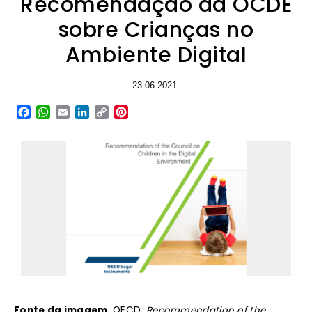
Recomendação da OCDE
sobre Crianças no
Ambiente Digital
23.06.2021
Facebook
WhatsApp
Email
LinkedIn
Copy
Pinterest
Link
Fonte da imagem
: OECD.
Recommendation of the