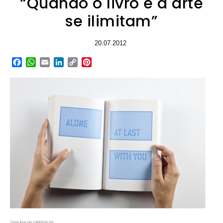
“Quando o livro e a arte
se ilimitam”
20.07.2012
Facebook
WhatsApp
Email
LinkedIn
Copy
Pinterest
Link