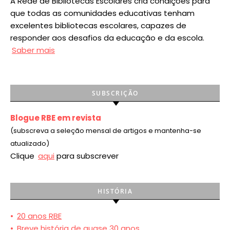
A Rede de Bibliotecas Escolares cria condições para
que todas as comunidades educativas tenham
excelentes bibliotecas escolares, capazes de
responder aos desafios da educação e da escola.
Saber mais
SUBSCRIÇÃO
Blogue RBE em revista
(subscreva a seleção mensal de artigos e mantenha-se
atualizado)
Clique
aqui
para subscrever
HISTÓRIA
•
20 anos RBE
•
Breve história de quase 30 anos