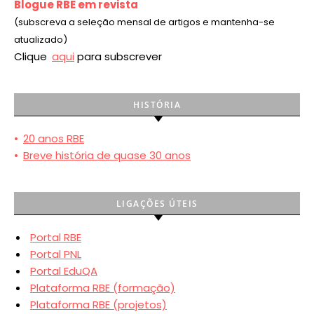
Blogue RBE em revista
(subscreva a seleção mensal de artigos e mantenha-se
atualizado)
Clique
aqui
para subscrever
HISTÓRIA
•
20 anos RBE
•
Breve história de quase 30 anos
LIGAÇÕES ÚTEIS
Portal RBE
Portal PNL
Portal EduQA
Plataforma RBE (formação)
Plataforma RBE (projetos)