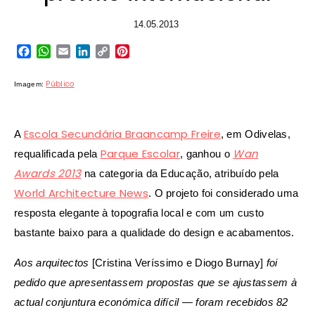
14.05.2013
Facebook
WhatsApp
Email
LinkedIn
Copy
Pinterest
Link
Público
Imagem:
Escola Secundária Braancamp Freire
A
, em Odivelas,
Parque Escolar
Wan
requalificada pela
, ganhou o
Awards 2013
na categoria da Educação, atribuído pela
World Architecture News
. O projeto foi considerado uma
resposta elegante à topografia local e com um custo
bastante baixo para a qualidade do design e acabamentos.
Aos arquitectos
[Cristina Veríssimo e Diogo Burnay]
foi
pedido que apresentassem propostas que se ajustassem à
actual conjuntura económica difícil — foram recebidos 82