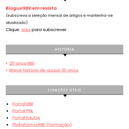
Blogue RBE em revista
(subscreva a seleção mensal de artigos e mantenha-se
atualizado)
Clique
aqui
para subscrever
HISTÓRIA
•
20 anos RBE
•
Breve história de quase 30 anos
LIGAÇÕES ÚTEIS
Portal RBE
Portal PNL
Portal EduQA
Plataforma RBE (formação)