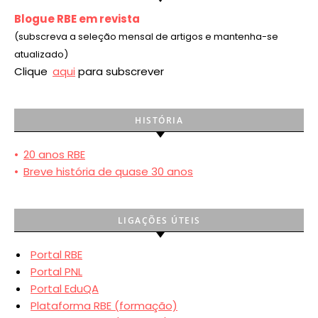
Blogue RBE em revista
(subscreva a seleção mensal de artigos e mantenha-se
atualizado)
Clique
aqui
para subscrever
HISTÓRIA
•
20 anos RBE
•
Breve história de quase 30 anos
LIGAÇÕES ÚTEIS
Portal RBE
Portal PNL
Portal EduQA
Plataforma RBE (formação)