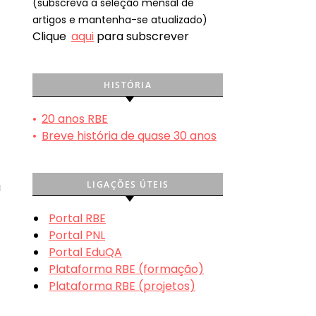
(subscreva a seleção mensal de
artigos e mantenha-se atualizado)
Clique
aqui
para subscrever
HISTÓRIA
•
20 anos RBE
•
Breve história de quase 30 anos
LIGAÇÕES ÚTEIS
a
Portal RBE
Portal PNL
Portal EduQA
Plataforma RBE (formação)
Plataforma RBE (projetos)