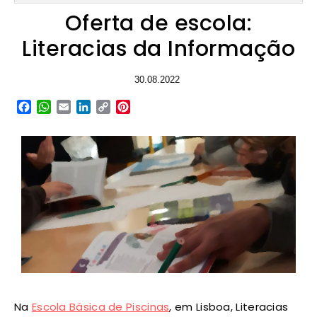
Oferta de escola:
Literacias da Informação
30.08.2022
Facebook
WhatsApp
Email
LinkedIn
Copy
Pinterest
Link
Na
Escola Básica de Piscinas
, em Lisboa, Literacias