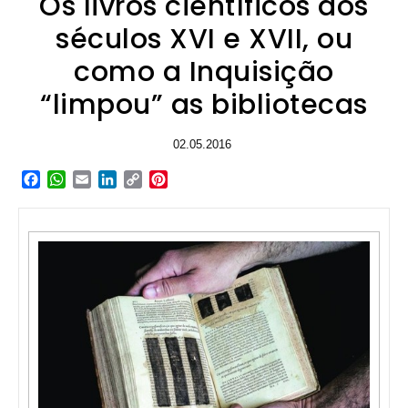
Os livros científicos dos
séculos XVI e XVII, ou
como a Inquisição
“limpou” as bibliotecas
02.05.2016
Facebook
WhatsApp
Email
LinkedIn
Copy
Pinterest
Link