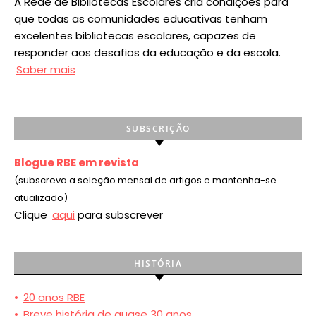
A Rede de Bibliotecas Escolares cria condições para
que todas as comunidades educativas tenham
excelentes bibliotecas escolares, capazes de
responder aos desafios da educação e da escola.
Saber mais
SUBSCRIÇÃO
Blogue RBE em revista
(subscreva a seleção mensal de artigos e mantenha-se
atualizado)
Clique
aqui
para subscrever
HISTÓRIA
•
20 anos RBE
•
Breve história de quase 30 anos