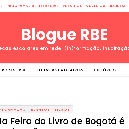
ES
PROGRAMAS DE LITERACIAS
RETALHOS
VOZES QUE DECIDEM
Blogue RBE
tecas escolares em rede: (in)formação, inspiraçã
PORTAL RBE
TODAS AS CATEGORIAS
HISTÓRICO
-
-
INFORMAÇÃO
EVENTOS
LIVROS
da Feira do Livro de Bogotá é