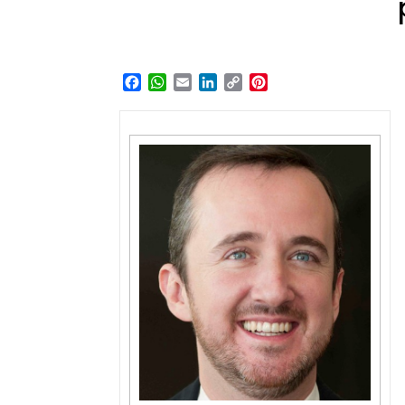
Facebook
WhatsApp
Email
LinkedIn
Copy
Pinterest
Link