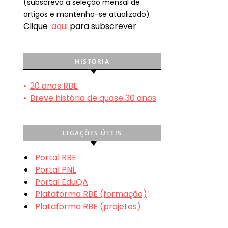
(subscreva a seleção mensal de
artigos e mantenha-se atualizado)
Clique
aqui
para subscrever
HISTÓRIA
•
20 anos RBE
•
Breve história de quase 30 anos
LIGAÇÕES ÚTEIS
Portal RBE
Portal PNL
Portal EduQA
Plataforma RBE (formação)
Plataforma RBE (projetos)