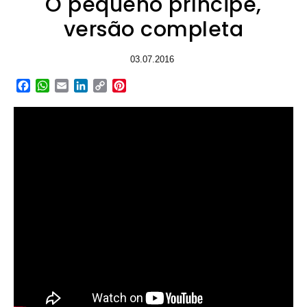
O pequeno príncipe,
versão completa
03.07.2016
Facebook
WhatsApp
Email
LinkedIn
Copy
Pinterest
Link