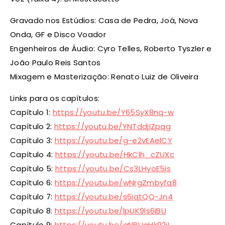
Gravado nos Estúdios: Casa de Pedra, Joá, Nova
Onda, GF e Disco Voador
Engenheiros de Áudio: Cyro Telles, Roberto Tyszler e
João Paulo Reis Santos
Mixagem e Masterização: Renato Luiz de Oliveira
Links para os capítulos:
Capítulo 1:
https://youtu.be/Y65SyX8nq-w
Capítulo 2:
https://youtu.be/YNTddjIZpqg
Capítulo 3:
https://youtu.be/g-e2vEAelCY
Capítulo 4:
https://youtu.be/HkClh_cZUXc
Capítulo 5:
https://youtu.be/Cs3LHyoE5is
Capítulo 6:
https://youtu.be/wNrgZmbyfq8
Capítulo 7:
https://youtu.be/s6iqtQQ-Jn4
Capítulo 8:
https://youtu.be/lpUK9ls6IBU
Capítulo 9:
https://youtu.be/aNBUaHk92iI