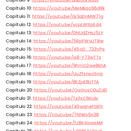
Capítulo 10:
https://youtu.be/MeMkqo96dRk
Capítulo 11:
https://youtu.be/Gj3aDnMW71g
Capítulo 12:
https://youtu.be/ycpLWItpEd4
Capítulo 13:
https://youtu.be/DNUdZHsJ5LY
Capítulo 14:
https://youtu.be/5RpFWviJTBw
Capítulo 15:
https://youtu.be/45oD_723VPs
Capítulo 16:
https://youtu.be/is8-Y73wTTs
Capítulo 17:
https://youtu.be/9hmO2we8khA
Capítulo 18:
https://youtu.be/UuZfsnsvGng
Capítulo 19:
https://youtu.be/BEZpE8LiTfA
Capítulo 20:
https://youtu.be/QaGosQ0uZd0
Capítulo 21:
https://youtu.be/Tzj1xC6Kids
Capítulo 22:
https://youtu.be/40wqneFGElY
Capítulo 23:
https://youtu.be/7Nhkls5ri38
Capítulo 24:
https://youtu.be/fJBK4iowskM
Capítulo 25:
https://youtu.be/v9kBEAQtngI