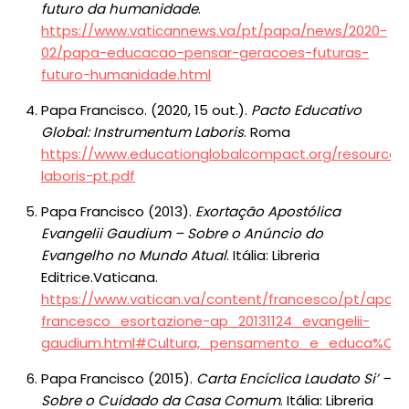
futuro da humanidade
.
https://www.vaticannews.va/pt/papa/news/2020-
02/papa-educacao-pensar-geracoes-futuras-
futuro-humanidade.html
Papa Francisco. (2020, 15 out.).
Pacto Educativo
Global: Instrumentum Laboris
. Roma
https://www.educationglobalcompact.org/resources
laboris-pt.pdf
Papa Francisco (2013).
Exortação Apostólica
Evangelii Gaudium – Sobre o Anúncio do
Evangelho no Mundo Atual
. Itália: Libreria
Editrice.Vaticana.
https://www.vatican.va/content/francesco/pt/apo
francesco_esortazione-ap_20131124_evangelii-
gaudium.html#Cultura,_pensamento_e_educa%C
Papa Francisco (2015).
Carta Encíclica Laudato Si’ –
Sobre o Cuidado da Casa Comum
. Itália: Libreria