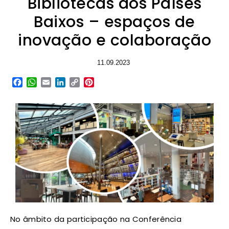
Bibliotecas dos Países
Baixos – espaços de
inovação e colaboração
11.09.2023
Facebook
WhatsApp
Email
LinkedIn
Copy
Pinterest
Link
No âmbito da participação na Conferência