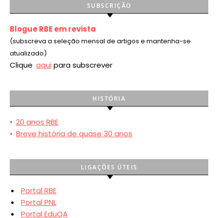
SUBSCRIÇÃO
Blogue RBE em revista
(subscreva a seleção mensal de artigos e mantenha-se
atualizado)
Clique
aqui
para subscrever
HISTÓRIA
•
20 anos RBE
•
Breve história de quase 30 anos
LIGAÇÕES ÚTEIS
Portal RBE
Portal PNL
Portal EduQA