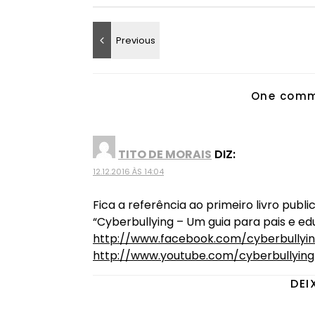
One comm
TITO DE MORAIS
DIZ:
12.12.2016 ÀS 14:04
Fica a referência ao primeiro livro pub
“Cyberbullying – Um guia para pais e 
http://www.facebook.com/cyberbullyin
http://www.youtube.com/cyberbullyin
DEI