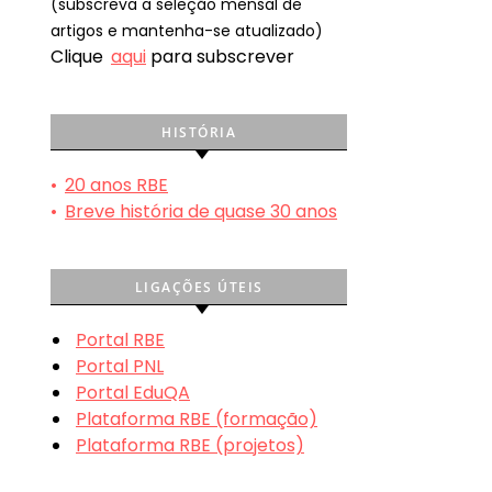
(subscreva a seleção mensal de
artigos e mantenha-se atualizado)
Clique
aqui
para subscrever
HISTÓRIA
•
20 anos RBE
•
Breve história de quase 30 anos
LIGAÇÕES ÚTEIS
Portal RBE
Portal PNL
Portal EduQA
Plataforma RBE (formação)
Plataforma RBE (projetos)