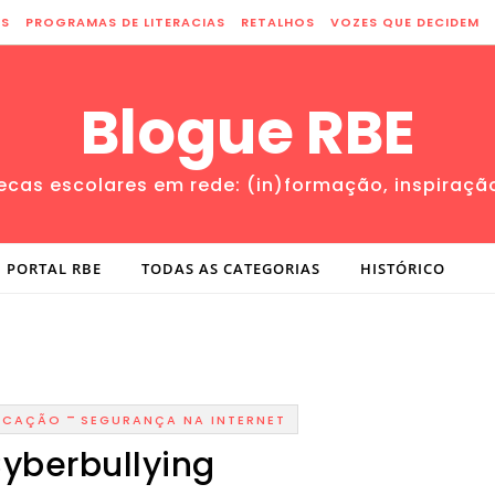
ES
PROGRAMAS DE LITERACIAS
RETALHOS
VOZES QUE DECIDEM
Blogue RBE
tecas escolares em rede: (in)formação, inspiraçã
PORTAL RBE
TODAS AS CATEGORIAS
HISTÓRICO
-
UCAÇÃO
SEGURANÇA NA INTERNET
yberbullying