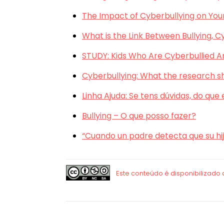
The Impact of Cyberbullying on You
What is the Link Between Bullying, C
STUDY: Kids Who Are Cyberbullied A
Cyberbullying: What the research 
Linha Ajuda: Se tens dúvidas, do que
Bullying – O que posso fazer?
“Cuando un padre detecta que su hijo