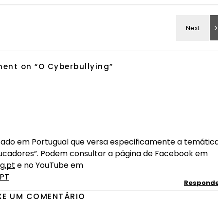
ent on “
O Cyberbullying
”
licado em Portugual que versa especificamente a temática
educadores”. Podem consultar a página de Facebook em
g.pt
e no YouTube em
gPT
Respond
XE UM COMENTÁRIO