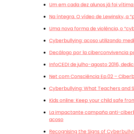
Um em cada dez alunos já foi vítima
Na íntegra. O vídeo de Lewinsky, a “
Uma nova forma de violência, o “cyb
Cyberbullying: acoso utilizando med
Decálogo por la ciberconvivencia po
InfoCEDI de julho-agosto 2016, dedi
Net com Consciência Ep.02 – Ciberb
Cyberbullying: What Teachers and 
Kids online: Keep your child safe fr
La impactante campaña anti-ciberbu
acoso
Recognising the Signs of Cyberbully