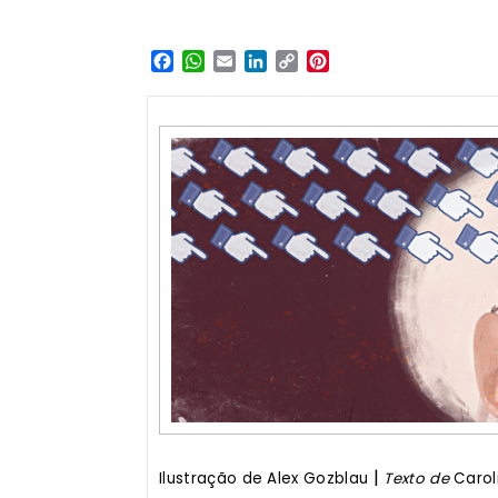
Facebook
WhatsApp
Email
LinkedIn
Copy
Pinterest
Link
|
Ilustração de Alex Gozblau
Texto de
Carol