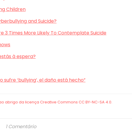
ng Children
yberbullying and Suicide?
re 3 Times More Likely To Contemplate Suicide
shows
 estás à espera?
 sufre ‘bullying’, el daño está hecho”
1 Comentário