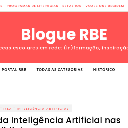
ES
PROGRAMAS DE LITERACIAS
RETALHOS
VOZES QUE DECIDEM
Blogue RBE
tecas escolares em rede: (in)formação, inspiraçã
PORTAL RBE
TODAS AS CATEGORIAS
HISTÓRICO
-
-
IFLA
INTELIGÊNCIA ARTIFICIAL
a Inteligência Artificial nas