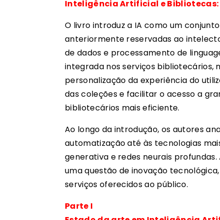
Inteligência Artificial e Bibliotecas
O livro introduz a IA como um conjunt
anteriormente reservadas ao intelec
de dados e processamento de linguage
integrada nos serviços bibliotecários, 
personalização da experiência do utili
das coleções e facilitar o acesso a g
bibliotecários mais eficiente.
Ao longo da introdução, os autores an
automatização até às tecnologias ma
generativa e redes neurais profundas
uma questão de inovação tecnológica
serviços oferecidos ao público.
Parte I
Estado da arte em Inteligência Artif