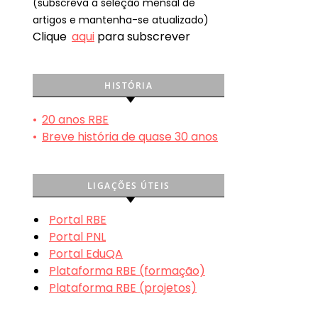
(subscreva a seleção mensal de
artigos e mantenha-se atualizado)
Clique
aqui
para subscrever
HISTÓRIA
•
20 anos RBE
•
Breve história de quase 30 anos
LIGAÇÕES ÚTEIS
Portal RBE
Portal PNL
Portal EduQA
Plataforma RBE (formação)
Plataforma RBE (projetos)