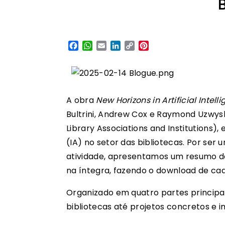
Facebook
WhatsApp
Email
LinkedIn
Copy
Pinterest
Link
A obra
New Horizons in Artificial Intell
Bultrini, Andrew Cox e Raymond Uzwysh
Library Associations and Institutions),
(IA) no setor das bibliotecas. Por ser
atividade, apresentamos um resumo do 
na íntegra, fazendo o download de cad
Organizado em quatro partes principais
bibliotecas até projetos concretos e i