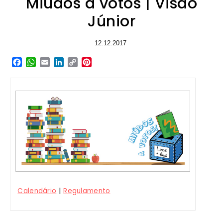
Miúdos a votos | Visão
Júnior
12.12.2017
Facebook
WhatsApp
Email
LinkedIn
Copy
Pinterest
Link
|
Calendário
Regulamento