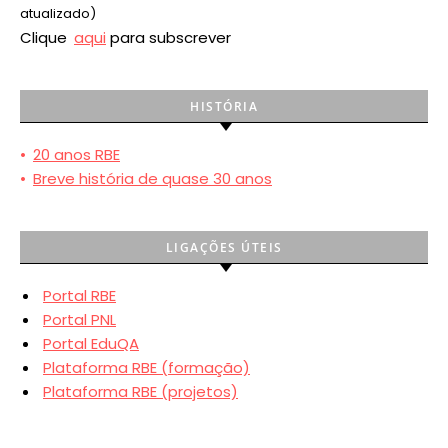
atualizado)
Clique
aqui
para subscrever
HISTÓRIA
•
20 anos RBE
•
Breve história de quase 30 anos
LIGAÇÕES ÚTEIS
Portal RBE
Portal PNL
Portal EduQA
Plataforma RBE (formação)
Plataforma RBE (projetos)