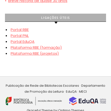
•
Breve história de quase 30 anos
LIGAÇÕES ÚTEIS
Portal RBE
Portal PNL
Portal EduQA
Plataforma RBE (formação)
Plataforma RBE (projetos)
Publicação de Rede de Bibliotecas Escolares · Departamento
de Promoção da Leitura · EduQA · MECI
Graceful Theme by
Optima Themes