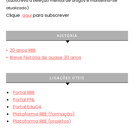
(subscreva a seleção mensal de artigos e mantenha-se
atualizado)
Clique
aqui
para subscrever
HISTÓRIA
•
20 anos RBE
•
Breve história de quase 30 anos
LIGAÇÕES ÚTEIS
Portal RBE
Portal PNL
Portal EduQA
Plataforma RBE (formação)
Plataforma RBE (projetos)