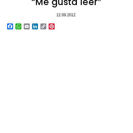
“Me gusta leer”
12.09.2012
Facebook
WhatsApp
Email
LinkedIn
Copy
Pinterest
Link