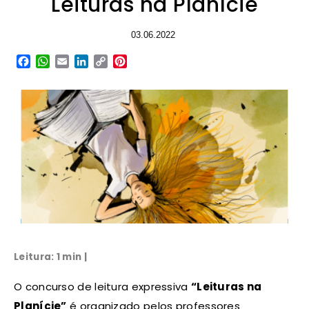
Leituras na Planície
03.06.2022
Facebook
WhatsApp
Email
LinkedIn
Copy
Pinterest
Link
Leitura: 1 min |
O concurso de leitura expressiva
“Leituras na
Planície”
é organizado pelos professores