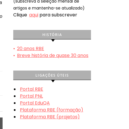
(subscreva a seleção mensal de
a
artigos e mantenha-se atualizado)
Clique
aqui
para subscrever
lo
HISTÓRIA
•
20 anos RBE
•
Breve história de quase 30 anos
LIGAÇÕES ÚTEIS
Portal RBE
Portal PNL
Portal EduQA
Plataforma RBE (formação)
Plataforma RBE (projetos)