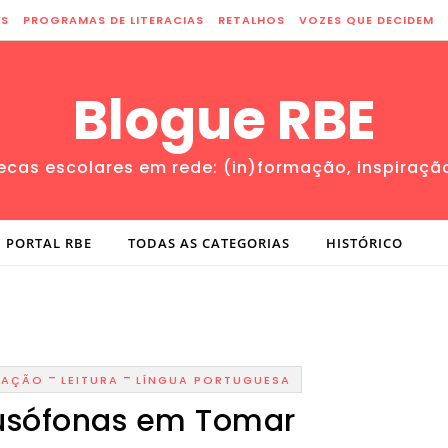
ES
PROGRAMAS DE LITERACIAS
RETALHOS
VOZES QUE DECIDEM
Blogue RBE
tecas escolares em rede: (in)formação, inspiraçã
PORTAL RBE
TODAS AS CATEGORIAS
HISTÓRICO
-
-
MAÇÃO
LEITURA
LÍNGUA PORTUGUESA
Lusófonas em Tomar